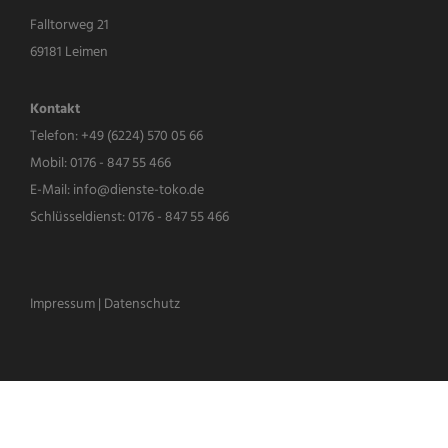
Falltorweg 21
69181 Leimen
Kontakt
Telefon:
+49 (6224) 570 05 66
Mobil:
0176 - 847 55 466
E-Mail:
info@dienste-toko.de
Schlüsseldienst:
0176 - 847 55 466
Impressum
|
Datenschutz