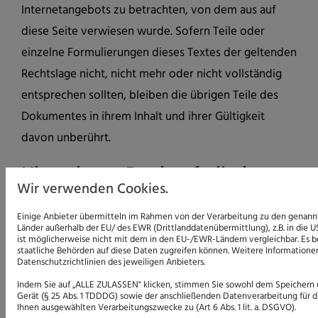
Internetangebots zu betrachten, von dem aus auf
diese Seite verwiesen wurde. Sofern Teile oder
einzelne Formulierungen dieses Textes der geltenden
Rechtslage nicht, nicht mehr oder nicht vollständig
entsprechen sollten, bleiben die übrigen Teile des
Dokumentes in ihrem Inhalt und ihrer Gültigkeit
davon unberührt.
Hinweis zur Barrierefreiheit
Wir verwenden Cookies.
Wir bemühen uns, unsere digitalen Inhalte
Einige Anbieter übermitteln im Rahmen von der Verarbeitung zu den genan
barrierefrei im Sinne des BFSG sowie der
Länder außerhalb der EU/ des EWR (Drittlanddatenübermittlung), z.B. in die 
ist möglicherweise nicht mit dem in den EU-/EWR-Ländern vergleichbar. Es be
Barrierefreie-Informationstechnik-Verordnung (BITV)
staatliche Behörden auf diese Daten zugreifen können. Weitere Informationen
Datenschutzrichtlinien des jeweiligen Anbieters.
anzubieten. Sollten Sie dennoch auf Barrieren
Indem Sie auf „ALLE ZULASSEN" klicken, stimmen Sie sowohl dem Speichern 
stoßen, wenden Sie sich bitte an info@dienste-
Gerät (§ 25 Abs. 1 TDDDG) sowie der anschließenden Datenverarbeitung für d
toko.de.
Ihnen ausgewählten Verarbeitungszwecke zu (Art 6 Abs. 1 lit. a. DSGVO).